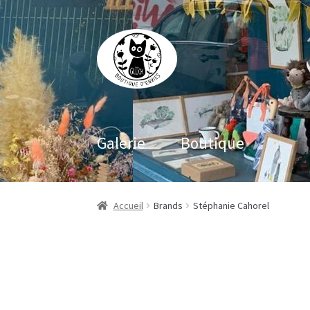
Aller
Aller
à
au
la
contenu
navigation
Galerie
Boutique
Accueil
Brands
Stéphanie Cahorel