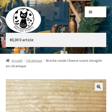
Aller
Aller
Menu
à
au
la
contenu
navigation
Galerie
€
0,00
0 article
Boutique
Accueil
Céramique
Broche ronde Chauve-souris enragée
en céramique
🔍