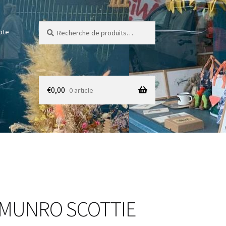
Recherche
Recherche
pte
pour :
€
0,00
0 article
MUNRO SCOTTIE