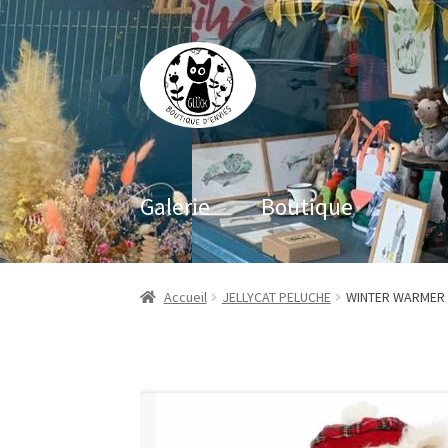
Aller
Aller
à
au
la
contenu
navigation
Galerie
Boutique
Accueil
JELLYCAT PELUCHE
WINTER WARMER 