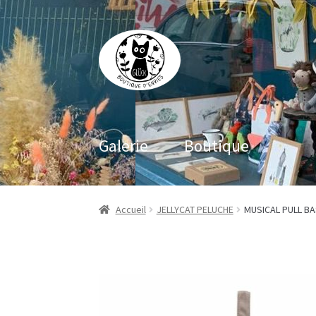
Aller
Aller
à
au
la
contenu
navigation
Galerie
Boutique
Accueil
JELLYCAT PELUCHE
MUSICAL PULL BA