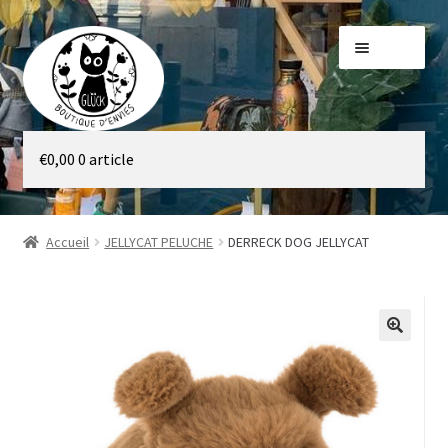
Aller
Aller
Menu
à
au
la
contenu
navigation
Galerie
€
0,00
0 article
Boutique
Accueil
JELLYCAT PELUCHE
DERRECK DOG JELLYCAT
🔍