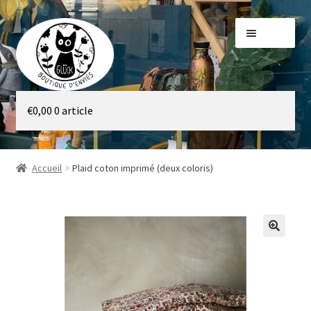
Aller
Aller
Menu
à
au
la
contenu
navigation
Galerie
€
0,00
0 article
Boutique
Accueil
Plaid coton imprimé (deux coloris)
🔍