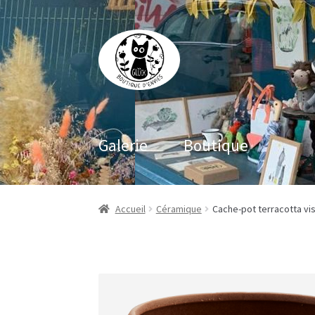
Aller
Aller
à
au
la
contenu
navigation
Galerie
Boutique
Accueil
Céramique
Cache-pot terracotta vi