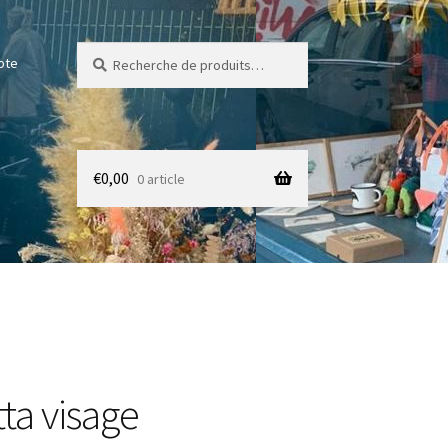
Recherche
Recherche
pte
pour :
€
0,00
0 article
ta visage