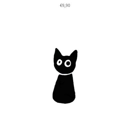
€
9,90