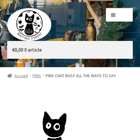
Aller
Aller
Menu
à
au
la
contenu
navigation
Galerie
€
0,00
0 article
Boutique
Accueil
PINS
PINS CHAT BUSY ALL THE WAYS TO SAY