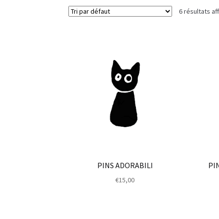
6 résultats af
PINS ADORABILI
PI
€
15,00