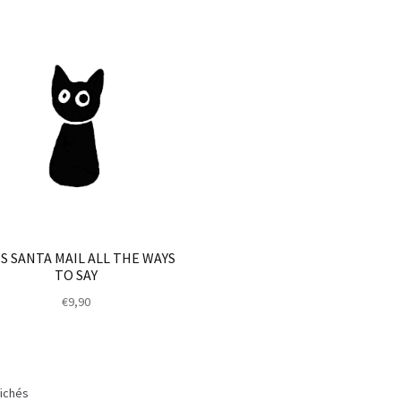
S SANTA MAIL ALL THE WAYS
TO SAY
€
9,90
fichés