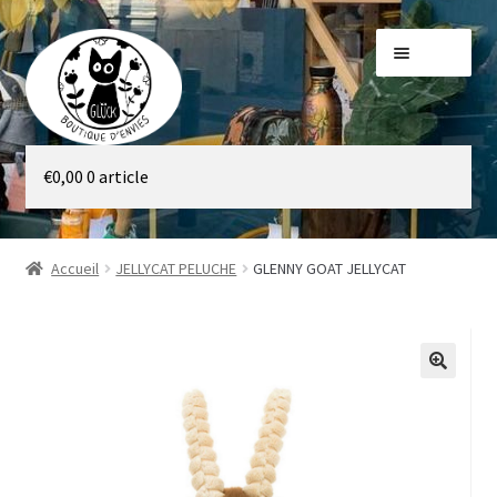
Aller
Aller
Menu
à
au
la
contenu
navigation
Galerie
€
0,00
0 article
Boutique
Accueil
JELLYCAT PELUCHE
GLENNY GOAT JELLYCAT
🔍