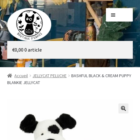
Aller
Aller
Menu
à
au
la
contenu
navigation
Galerie
€
0,00
0 article
Boutique
Accueil
JELLYCAT PELUCHE
BASHFUL BLACK & CREAM PUPPY
BLANKIE JELLYCAT
🔍