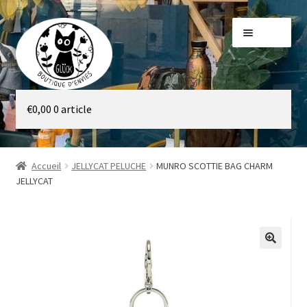
Aller
Aller
Menu
à
au
la
contenu
navigation
Galerie
€
0,00
0 article
Boutique
Accueil
JELLYCAT PELUCHE
MUNRO SCOTTIE BAG CHARM
JELLYCAT
🔍