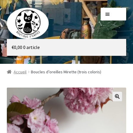
Aller
Aller
Menu
à
au
la
contenu
navigation
Galerie
€
0,00
0 article
Boutique
Accueil
Boucles d’oreilles Mirette (trois coloris)
🔍