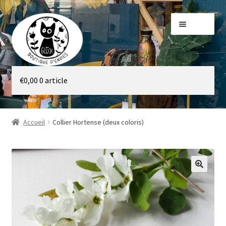
Aller
Aller
Menu
à
au
la
contenu
navigation
Galerie
€
0,00
0 article
Boutique
Accueil
Collier Hortense (deux coloris)
🔍