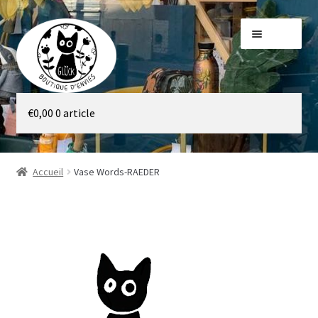
Aller
Aller
Menu
à
au
la
contenu
navigation
Galerie
€
0,00
0 article
Boutique
Accueil
Vase Words-RAEDER