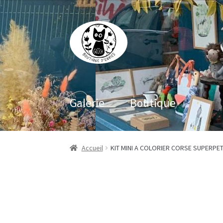
Aller
Aller
à
au
la
contenu
navigation
Galerie
Boutique
Accueil
KIT MINI A COLORIER CORSE SUPERPET