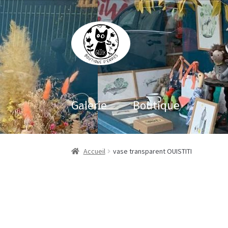
Aller
Aller
à
au
la
contenu
navigation
Galerie
Boutique
Accueil
vase transparent OUISTITI