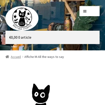
Aller
Aller
Menu
à
au
la
contenu
navigation
Galerie
€
0,00
0 article
Boutique
Accueil
Affiche M-All the ways to say