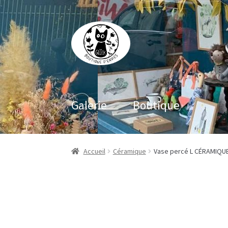
Aller
Aller
à
au
la
contenu
navigation
Galerie
Boutique
Accueil
Céramique
Vase percé L CÉRAMIQU