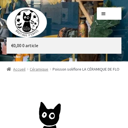
Aller
Aller
Menu
à
au
la
contenu
navigation
Galerie
€
0,00
0 article
Boutique
Accueil
Céramique
Poisson soliflore LA CÉRAMIQUE DE FLO