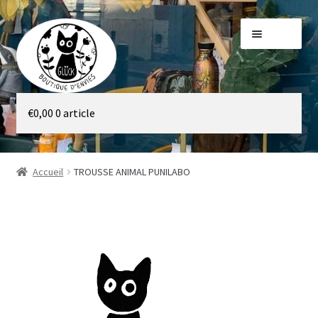
Aller
Aller
Menu
à
au
la
contenu
navigation
Galerie
€
0,00
0 article
Boutique
Accueil
TROUSSE ANIMAL PUNILABO