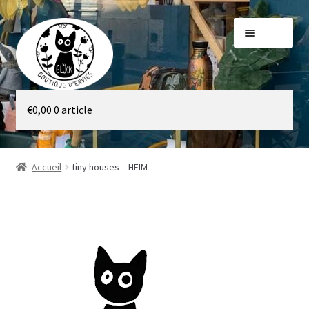
Aller
Aller
Menu
à
au
la
contenu
navigation
Galerie
€
0,00
0 article
Boutique
Accueil
tiny houses – HEIM