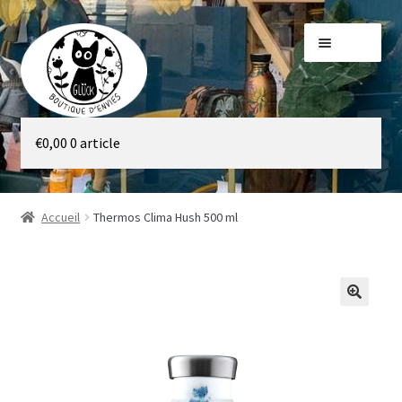
Aller
Aller
Menu
à
au
la
contenu
navigation
Galerie
€
0,00
0 article
Boutique
Accueil
Thermos Clima Hush 500 ml
🔍