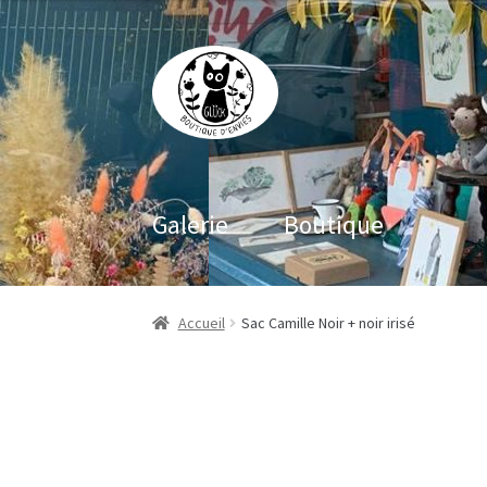
Aller
Aller
à
au
la
contenu
navigation
Galerie
Boutique
Accueil
Sac Camille Noir + noir irisé