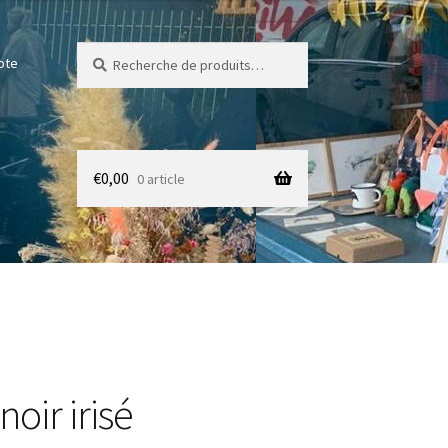
Recherche
Recherche
pte
pour :
€
0,00
0 article
noir irisé