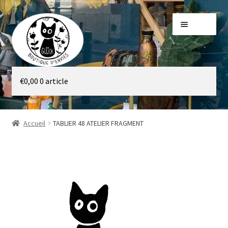
Aller
Aller
Menu
à
au
la
contenu
navigation
Galerie
€
0,00
0 article
Boutique
Accueil
TABLIER 48 ATELIER FRAGMENT