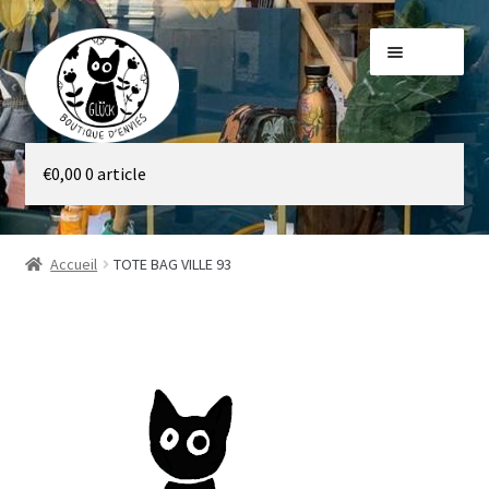
Aller
Aller
Menu
à
au
la
contenu
navigation
Galerie
€
0,00
0 article
Boutique
Accueil
TOTE BAG VILLE 93