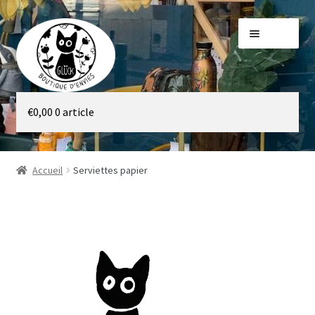
Aller
Aller
Menu
à
au
la
contenu
navigation
Galerie
€
0,00
0 article
Boutique
Accueil
Serviettes papier