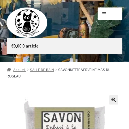
Aller
Aller
Menu
à
au
la
contenu
navigation
Galerie
€
0,00
0 article
Boutique
Accueil
SALLE DE BAIN
SAVONNETTE VERVEINE MAS DU
ROSEAU
🔍