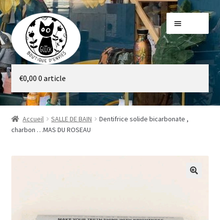
Aller
Aller
Menu
à
au
la
contenu
navigation
Galerie
€
0,00
0 article
Boutique
Accueil
SALLE DE BAIN
Dentifrice solide bicarbonate ,
charbon …MAS DU ROSEAU
🔍