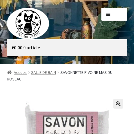
Aller
Aller
Menu
à
au
la
contenu
navigation
Galerie
€
0,00
0 article
Boutique
Accueil
SALLE DE BAIN
SAVONNETTE PIVOINE MAS DU
ROSEAU
🔍