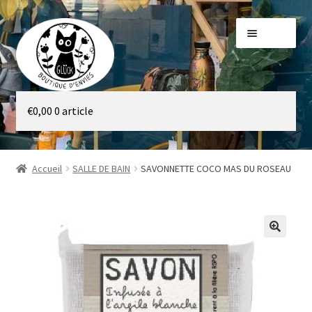
Aller
Aller
Menu
à
au
la
contenu
navigation
Galerie
€
0,00
0 article
Boutique
Accueil
SALLE DE BAIN
SAVONNETTE COCO MAS DU ROSEAU
🔍