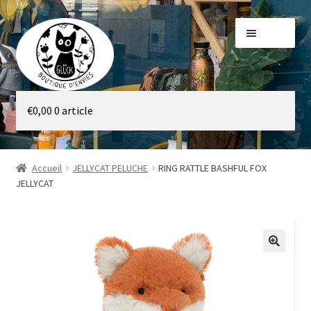
Aller
Aller
Menu
à
au
la
contenu
navigation
Galerie
€
0,00
0 article
Boutique
Accueil
JELLYCAT PELUCHE
RING RATTLE BASHFUL FOX
JELLYCAT
🔍