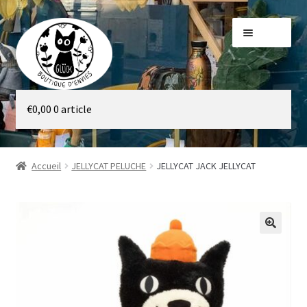
Aller
Aller
Menu
à
au
la
contenu
navigation
Galerie
€
0,00
0 article
Boutique
Accueil
JELLYCAT PELUCHE
JELLYCAT JACK JELLYCAT
🔍