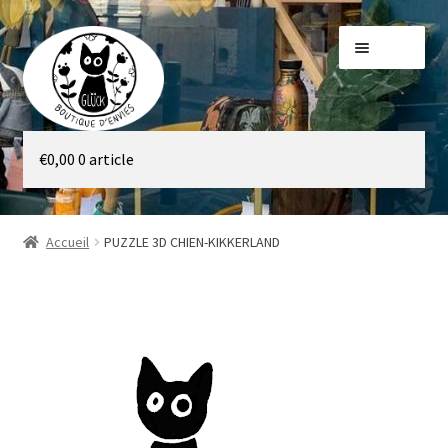
Aller
Aller
Menu
à
au
la
contenu
navigation
Galerie
€
0,00
0 article
Boutique
Accueil
PUZZLE 3D CHIEN-KIKKERLAND