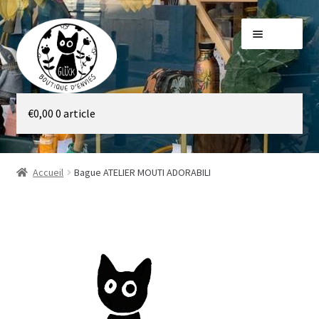
Aller
Aller
Menu
à
au
la
contenu
navigation
Galerie
€
0,00
0 article
Boutique
Accueil
Bague ATELIER MOUTI ADORABILI