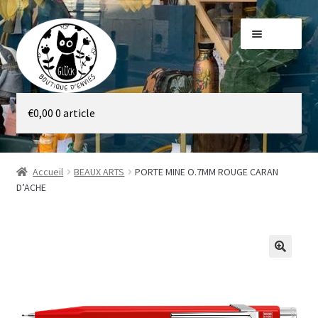
Aller
Aller
Menu
à
au
la
contenu
navigation
Galerie
€
0,00
0 article
Boutique
Accueil
BEAUX ARTS
PORTE MINE O.7MM ROUGE CARAN
D’ACHE
🔍