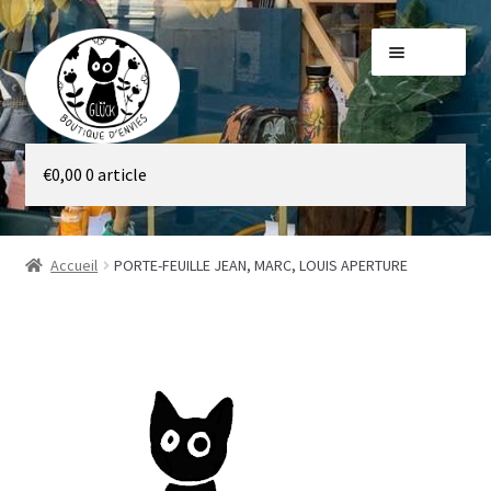
Aller
Aller
Menu
à
au
la
contenu
navigation
Galerie
€
0,00
0 article
Boutique
Accueil
PORTE-FEUILLE JEAN, MARC, LOUIS APERTURE