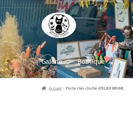
Aller
Aller
à
au
la
contenu
navigation
Galerie
Boutique
Accueil
Porte clés cloche ATELIER BRUNE