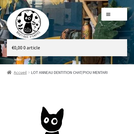
Aller
Aller
Menu
à
au
la
contenu
navigation
Galerie
€
0,00
0 article
Boutique
Accueil
LOT ANNEAU DENTITION CHAT/PIOU MENTARI