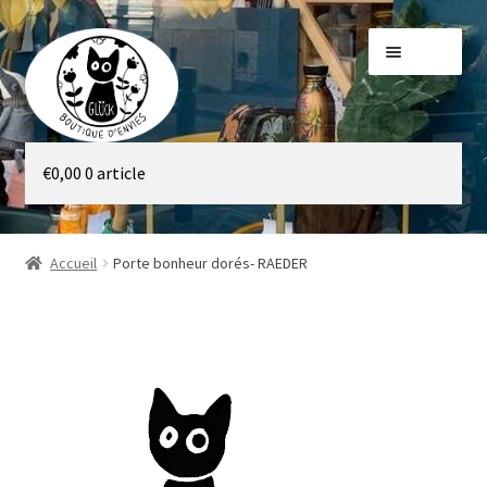
Aller
Aller
Menu
à
au
la
contenu
navigation
Galerie
€
0,00
0 article
Boutique
Accueil
Porte bonheur dorés- RAEDER