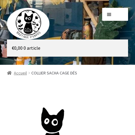
Aller
Aller
Menu
à
au
la
contenu
navigation
Galerie
€
0,00
0 article
Boutique
Accueil
COLLIER SACHA CAGE DÉS