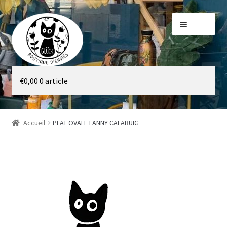
Aller
Aller
Menu
à
au
la
contenu
navigation
Galerie
€
0,00
0 article
Boutique
Accueil
PLAT OVALE FANNY CALABUIG