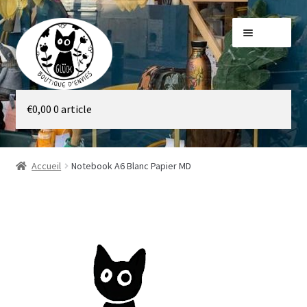
Aller
Aller
Menu
à
au
la
contenu
navigation
Galerie
€
0,00
0 article
Boutique
Accueil
Notebook A6 Blanc Papier MD