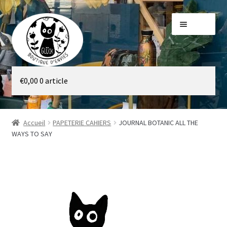
Aller
Aller
Menu
à
au
la
contenu
navigation
Galerie
€
0,00
0 article
Boutique
Accueil
PAPETERIE CAHIERS
JOURNAL BOTANIC ALL THE
WAYS TO SAY