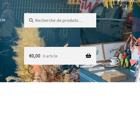
Recherche
Recherche
pte
pour :
€
0,00
0 article