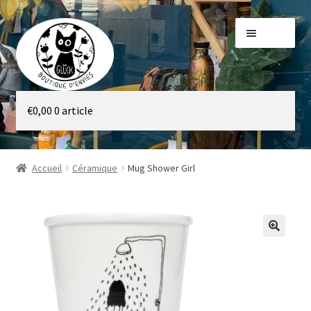
Aller
Aller
Menu
à
au
la
contenu
navigation
Galerie
€
0,00
0 article
Boutique
Accueil
Céramique
Mug Shower Girl
🔍