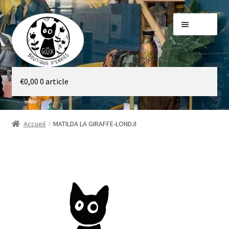
Aller
Aller
Menu
à
au
la
contenu
navigation
Galerie
€
0,00
0 article
Boutique
Accueil
MATILDA LA GIRAFFE-LONDJI