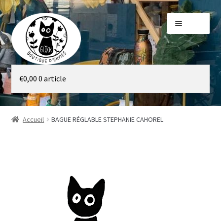
Aller
Aller
Menu
à
au
la
contenu
navigation
Galerie
€
0,00
0 article
Boutique
Accueil
BAGUE RÉGLABLE STEPHANIE CAHOREL