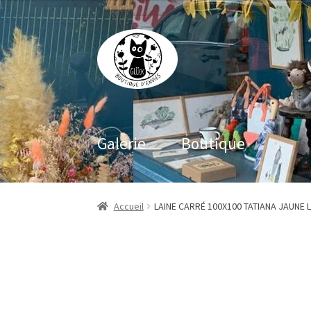
Aller
Aller
à
au
la
contenu
navigation
Galerie
Boutique
Accueil
LAINE CARRÉ 100X100 TATIANA JAUNE